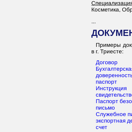
Специализация
Косметика, Об
...
ДОКУМЕ
Примеры док
в г. Триесте:
Договор
Бухгалтерска
доверенност
паспорт
Инструкция
свидетельств
Паспорт без
письмо
Служебное п
экспортная д
счет