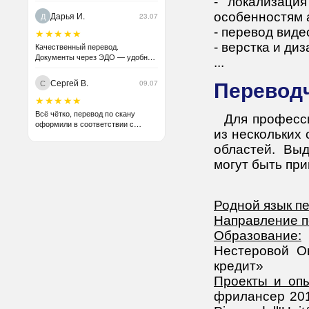
- локализаци
Дарья И.
особенностям 
Д
23.07
- перевод виде
★★★★★
- верстка и ди
Качественный перевод.
Документы через ЭДО — удобно
...
для бухгалтерии.
Сергей В.
С
09.07
Перевод
★★★★★
Всё чётко, перевод по скану
Для професс
оформили в соответствии с
из нескольких
оригиналом без проблем.
Рекомендую.
областей. Вы
могут быть при
Родной язык п
Направление п
Образование:
В
Нестеровой О
кредит»
Проекты и опы
фрилансер 201