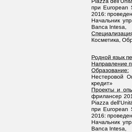
Piazza dell'Uni
при European S
2016: проведен
Начальник упр
Banca Intesa,
Специализация
Косметика, Об
Родной язык п
Направление п
Образование:
В
Нестеровой О
кредит»
Проекты и опы
фрилансер 201
Piazza dell'Uni
при European S
2016: проведен
Начальник упр
Banca Intesa,