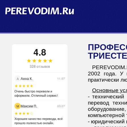
ПРОФЕССИОНАЛЬНЫЙ ПЕРЕВОД В Г.
4.8
ТРИЕСТ
★★★★★
328 отзывов
PEREVODIM.R
2002 года. У 
Анна К.
А
11.07
практически лю
★★★★★
Основные усл
Очень быстро перевели и
оформили. Отличный сервис!
- технический
перевод техн
Максим П.
М
03.07
оборудование
★★★★☆
компьютерной 
Хорошее качество перевода, всё
- юридический 
прошло полностью онлайн.