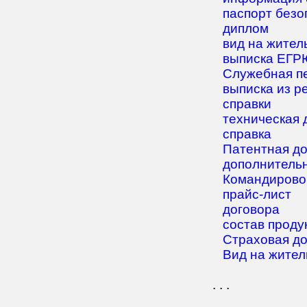
паспорт безо
диплом
вид на жител
выписка ЕГР
Служебная п
выписка из р
справки
техническая 
справка
Патентная д
дополнитель
Командирово
прайс-лист
договора
состав проду
Страховая д
Вид на житель
. . .