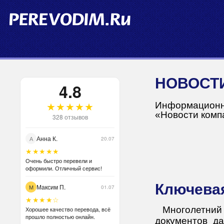
НОВОС
4.8
★★★★★
Информационна
«Новости комп
328 отзывов
Анна К.
А
20.07
★★★★★
Очень быстро перевели и
оформили. Отличный сервис!
Ключева
Максим П.
М
01.07
★★★★☆
Многолетни
Хорошее качество перевода, всё
прошло полностью онлайн.
документов да