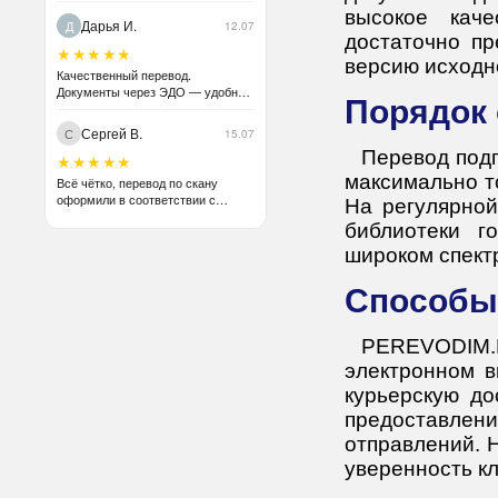
высокое каче
Дарья И.
Д
12.07
достаточно пр
★★★★★
версию исходн
Качественный перевод.
Документы через ЭДО — удобно
Порядо
для бухгалтерии.
Сергей В.
С
15.07
Перевод подг
★★★★★
максимально т
Всё чётко, перевод по скану
оформили в соответствии с
На регулярной
оригиналом без проблем.
библиотеки г
Рекомендую.
широком спект
Способ
PEREVODIM.
электронном в
курьерскую до
предоставлен
отправлений. 
уверенность кл