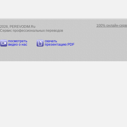
100% онлайн-серв
2026, PEREVODIM.Ru
Сервис профессиональных переводов
посмотреть
скачать
видео о нас
презентацию PDF