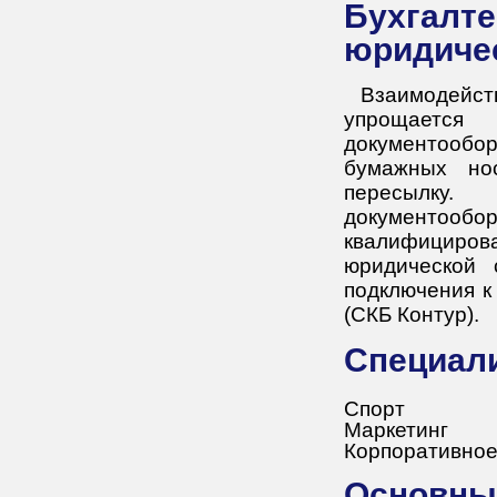
Бухгалтерское сопровождение для
юридиче
Взаимодейс
упрощается
документообо
бумажных но
пересылку
документоо
квалифициро
юридической 
подключения к
(СКБ Контур).
Специал
Спорт
Маркетинг
Корпоративное
Основн