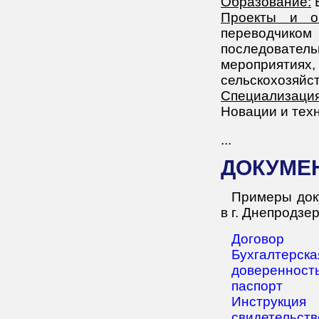
Образование:
Проекты и о
переводчико
последовател
мероприят
сельскохозяйс
Специализация
Новации и тех
...
ДОКУМЕ
Примеры док
в г. Днепродзе
Договор
Бухгалтерска
доверенност
паспорт
Инструкция
свидетельств