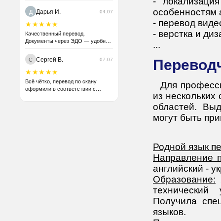
- локализаци
Дарья И.
особенностям 
Д
04.07
- перевод виде
★★★★★
- верстка и ди
Качественный перевод.
Документы через ЭДО — удобно
...
для бухгалтерии.
Сергей В.
С
07.07
Перевод
★★★★★
Всё чётко, перевод по скану
Для професс
оформили в соответствии с
из нескольких
оригиналом без проблем.
Рекомендую.
областей. Вы
могут быть при
Родной язык п
Направление п
английский - у
Образование:
2
технический 
Получила спец
языков.