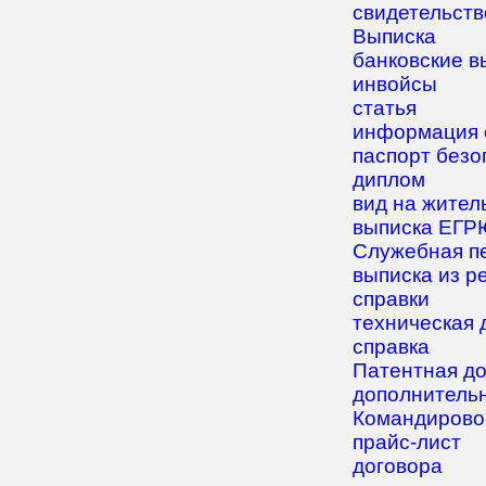
свидетельств
Выписка
банковские в
инвойсы
статья
информация 
паспорт безо
диплом
вид на жител
выписка ЕГР
Служебная п
выписка из р
справки
техническая 
справка
Патентная д
дополнитель
Командирово
прайс-лист
договора