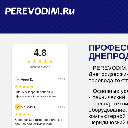
ПРОФЕССИОНАЛЬНЫЙ ПЕРЕВОД В Г.
4.8
ДНЕПРО
★★★★★
328 отзывов
PEREVODIM
Днепродзержин
Анна К.
А
07.07
перевода текст
★★★★★
Основные усл
Очень быстро перевели и
оформили. Отличный сервис!
- технический
перевод техн
Максим П.
М
14.07
оборудование
★★★★☆
компьютерной 
Хорошее качество перевода, всё
- юридический 
прошло полностью онлайн.