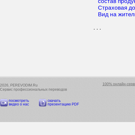
состав проду
Страховая д
Вид на житель
. . .
100% онлайн-серв
2026, PEREVODIM.Ru
Сервис профессиональных переводов
посмотреть
скачать
видео о нас
презентацию PDF