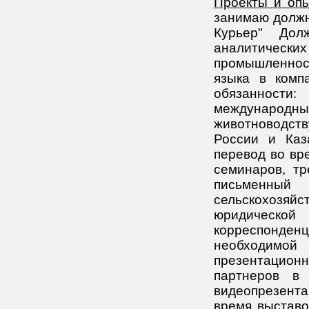
Проекты и опы
занимаю должн
Курьер" Дол
аналитическ
промышленност
языка в комп
обязанности
международ
животноводст
России и Казах
перевод во вр
семинаров, тр
письменны
сельскохозяй
юридическо
корреспонден
необходимой
презентационн
партнеров в 
видеопрезента
время выставо