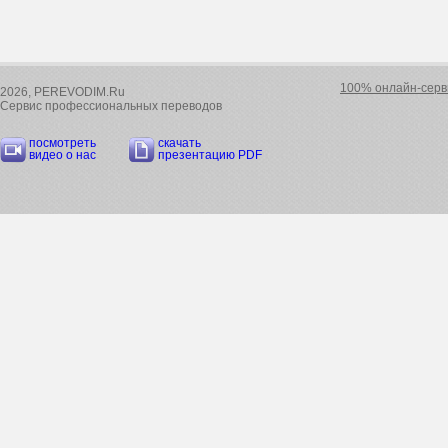
100% онлайн-серв
2026, PEREVODIM.Ru
Сервис профессиональных переводов
посмотреть
скачать
видео о нас
презентацию PDF