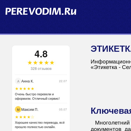
ЭТИКЕТ
4.8
★★★★★
Информационна
«Этикетка - Се
328 отзывов
Анна К.
А
22.07
★★★★★
Очень быстро перевели и
оформили. Отличный сервис!
Ключева
Максим П.
М
05.07
★★★★☆
Многолетни
Хорошее качество перевода, всё
прошло полностью онлайн.
документов да