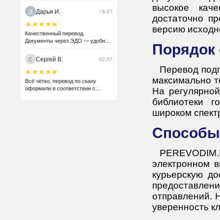
высокое каче
Дарья И.
Д
18.07
достаточно пр
★★★★★
версию исходн
Качественный перевод.
Документы через ЭДО — удобно
Порядо
для бухгалтерии.
Сергей В.
С
02.07
Перевод подг
★★★★★
максимально т
Всё чётко, перевод по скану
оформили в соответствии с
На регулярной
оригиналом без проблем.
библиотеки г
Рекомендую.
широком спект
Способ
PEREVODIM.
электронном в
курьерскую до
предоставлен
отправлений. 
уверенность кл