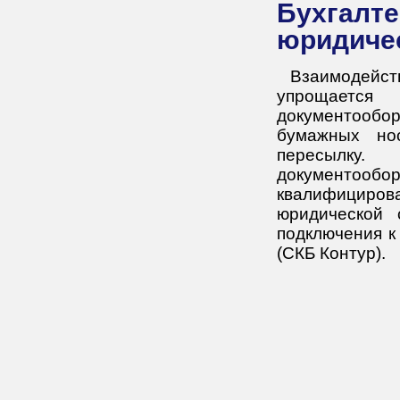
Бухгалтерское сопровождение для
юридиче
Взаимодейс
упрощается
документообо
бумажных но
пересылку
документоо
квалифициро
юридической 
подключения к
(СКБ Контур).